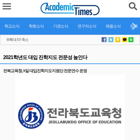
학교소식
학회소식
기관소식
연구자소식
채용소식
정책
확대
l
축소
2021학년도 대입 진학지도 전문성 높인다
전북교육청, 9일 대입진학지도지원단 전문연수 운영