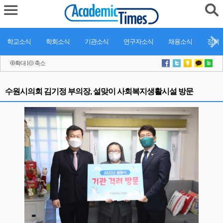
학교소식
학회소식
기관소식
연구자소식
채용소식
정책
확대
l
축소
수원시의회 김기정 부의장, 설맞이 사회복지생활시설 방문