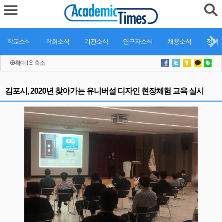
학교소식
학회소식
기관소식
연구자소식
채용소식
정책
확대
l
축소
김포시, 2020년 찾아가는 유니버설 디자인 현장체험 교육 실시